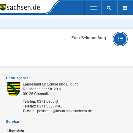
Portalübergreifende
Toggle
Navigation
navigation
Zum Seitenanfang
Herausgeber
Landesamt für Schule und Bildung
Reichenhainer Str. 29 a
09126
Chemnitz
Telefon:
0371 5366-0
Telefax:
0371 5366-491
E-Mail:
poststelle@lasub.smk.sachsen.de
Service
Übersicht