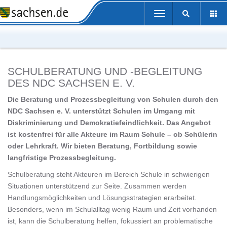
Portalübergreifende
Toggle
Navigation
navigation
SCHULBERATUNG UND -BEGLEITUNG
DES NDC SACHSEN E. V.
Die Beratung und Prozessbegleitung von Schulen durch den
NDC Sachsen e. V. unterstützt Schulen im Umgang mit
Diskriminierung und Demokratiefeindlichkeit. Das Angebot
ist kostenfrei für alle Akteure im Raum Schule – ob Schülerin
oder Lehrkraft. Wir bieten Beratung, Fortbildung sowie
langfristige Prozessbegleitung.
Schulberatung steht Akteuren im Bereich Schule in schwierigen
Situationen unterstützend zur Seite. Zusammen werden
Handlungsmöglichkeiten und Lösungsstrategien erarbeitet.
Besonders, wenn im Schulalltag wenig Raum und Zeit vorhanden
ist, kann die Schulberatung helfen, fokussiert an problematische