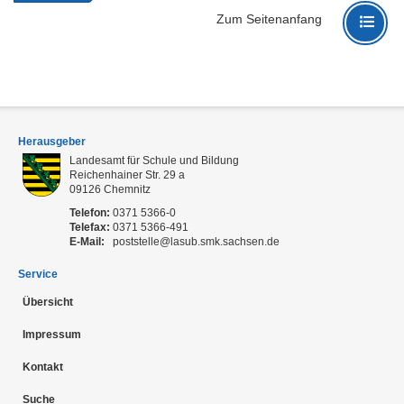
Zum Seitenanfang
Herausgeber
Landesamt für Schule und Bildung
Reichenhainer Str. 29 a
09126
Chemnitz
Telefon:
0371 5366-0
Telefax:
0371 5366-491
E-Mail:
poststelle@lasub.smk.sachsen.de
Service
Übersicht
Impressum
Kontakt
Suche