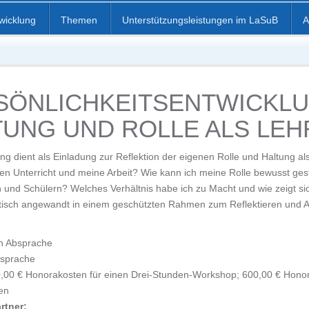
twicklung
Themen
Unterstützungsleistungen im LaSuB
A
SÖNLICHKEITSENTWICKLU
TUNG UND ROLLE ALS LE
ung dient als Einladung zur Reflektion der eigenen Rolle und Haltung al
n Unterricht und meine Arbeit? Wie kann ich meine Rolle bewusst gesta
 und Schülern? Welches Verhältnis habe ich zu Macht und wie zeigt si
tisch angewandt in einem geschützten Rahmen zum Reflektieren und 
h Absprache
sprache
,00 € Honorakosten für einen Drei-Stunden-Workshop; 600,00 € Honor
en
rtner: