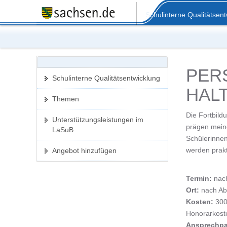
Portalübergreifende
Schulinterne Qualitätsen
Navigation
PER
Schulinterne Qualitätsentwicklung
HAL
Themen
Die Fortbild
Unterstützungsleistungen im
prägen meine
LaSuB
Schülerinnen
werden prak
Angebot hinzufügen
Termin:
nac
Ort:
nach Ab
Kosten:
300
Honorarkost
Ansprechpa