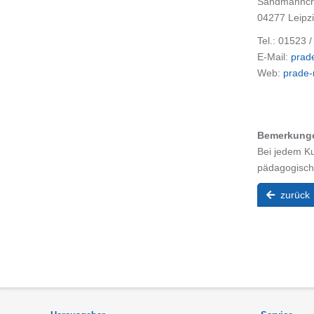
Sandmännc
04277 Leipz
Tel.: 01523 
E-Mail:
prad
Web:
prade-
Bemerkung
Bei jedem Ku
pädagogische
zurück