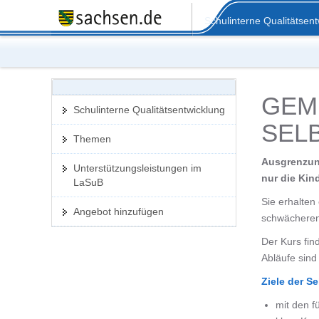
Portalübergreifende
Schulinterne Qualitätsen
Navigation
GEM
Schulinterne Qualitätsentwicklung
SEL
Themen
Ausgrenzung
Unterstützungsleistungen im
nur die Kin
LaSuB
Sie erhalten
Angebot hinzufügen
schwächeren
Der Kurs fin
Abläufe sind
Ziele der S
mit den 