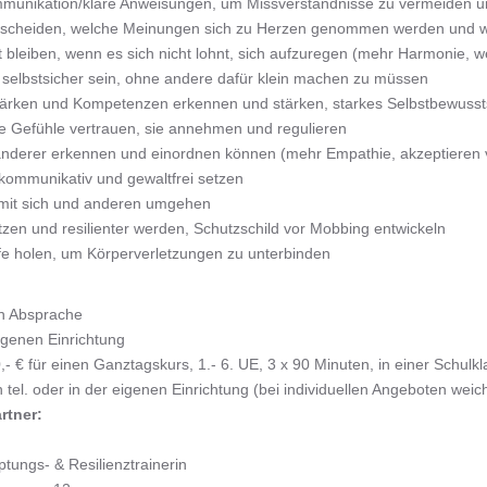
mmunikation/klare Anweisungen, um Missverständnisse zu vermeiden u
ntscheiden, welche Meinungen sich zu Herzen genommen werden und w
 bleiben, wenn es sich nicht lohnt, sich aufzuregen (mehr Harmonie, 
 selbstsicher sein, ohne andere dafür klein machen zu müssen
tärken und Kompetenzen erkennen und stärken, starkes Selbstbewusst
e Gefühle vertrauen, sie annehmen und regulieren
anderer erkennen und einordnen können (mehr Empathie, akzeptieren 
kommunikativ und gewaltfrei setzen
mit sich und anderen umgehen
tzen und resilienter werden, Schutzschild vor Mobbing entwickeln
ilfe holen, um Körperverletzungen zu unterbinden
h Absprache
igenen Einrichtung
- € für einen Ganztagskurs, 1.- 6. UE, 3 x 90 Minuten, in einer Schulkl
 tel. oder in der eigenen Einrichtung (bei individuellen Angeboten wei
rtner:
tungs- & Resilienztrainerin