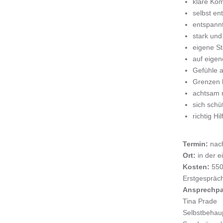
klare Ko
selbst e
entspannt
stark und
eigene S
auf eigen
Gefühle 
Grenzen 
achtsam 
sich schü
richtig H
Termin:
nac
Ort:
in der e
Kosten:
550,
Erstgespräch
Ansprechpa
Tina Prade
Selbstbehaup