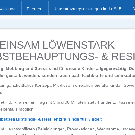
twicklung
Themen
Unterstützungsleistungen im LaSuB
A
EINSAM LÖWENSTARK –
BSTBEHAUPTUNGS- & RESI
, Mobbing und Stress sind für unsere Kinder allgegenwärtig. Do
der gestärkt werden, sondern auch päd. Fachkräfte und Lehrkräfte
 ein ganzheitliches Konzept. Mit diesem erreichen Sie alle Kinder. Sowoh
.
det i. d. R. an einem Tag mit 3 mal 90 Minuten statt. Für die 1. Klasse 
 ebenfalls möglich.
elbstbehauptungs- & Resilienztrainings für Kinder:
fünf Hauptkonflikten (Beleidigungen, Provokationen, Wegnahme, unge