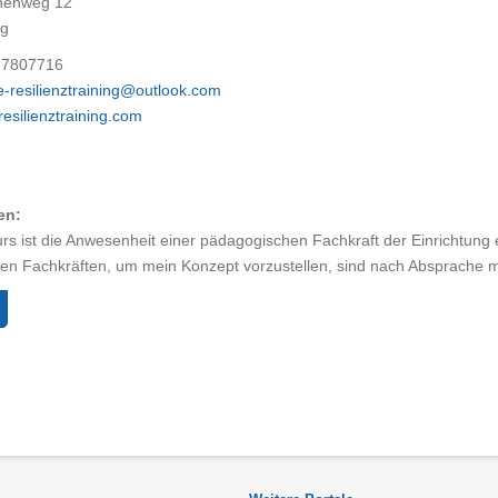
henweg 12
ig
/ 7807716
e-resilienztraining@outlook.com
resilienztraining.com
en:
rs ist die Anwesenheit einer pädagogischen Fachkraft der Einrichtung 
n Fachkräften, um mein Konzept vorzustellen, sind nach Absprache mö