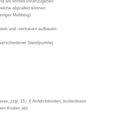
nd als Vorbild voranzugehen
elche abprallen können
weniger Mobbing)
sein und -vertrauen aufbauen
verschiedener Standpunkte)
asse, zzgl. 15,- € Anfahrtskosten, kostenloses
chen Kosten ab)