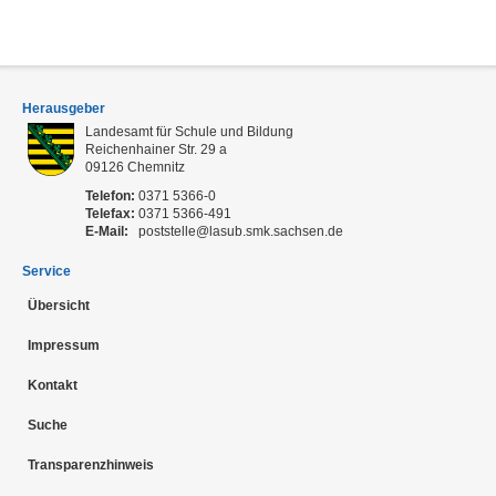
Herausgeber
Landesamt für Schule und Bildung
Reichenhainer Str. 29 a
09126
Chemnitz
Telefon:
0371 5366-0
Telefax:
0371 5366-491
E-Mail:
poststelle@lasub.smk.sachsen.de
Service
Übersicht
Impressum
Kontakt
Suche
Transparenzhinweis